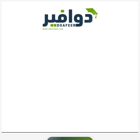
خطي
لى
لمحتوى