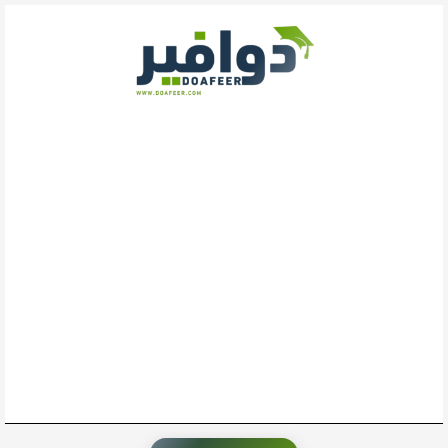
خطي
لى
لمحتوى