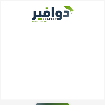
خطي
لى
لمحتوى