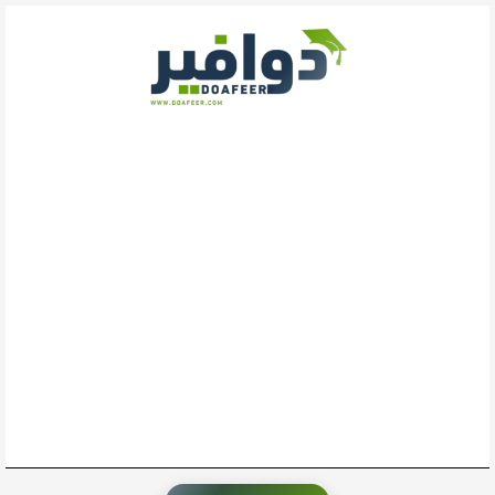
خطي
لى
لمحتوى