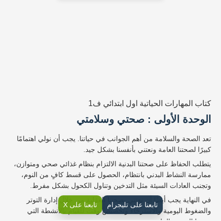
كتاب المهارات الحياتية اول ابتدائي ف1
الوحدة الأولى : صحتي وسلامتي
تعد الصحة والسلامة من أهم الجوانب في حياتنا. يجب أن نولي اهتمامًا
كبيرًا لصحتنا العامة ونعتني بأنفسنا بشكل جيد.
يتطلب الحفاظ على صحتنا البدنية الالتزام بنظام غذائي صحي ومتوازن،
ممارسة النشاط البدني بانتظام، الحصول على قسط كافٍ من النوم،
وتجنب العادات السيئة مثل التدخين وتناول الكحول بشكل مفرط.
في النهاية يجب أيضًا أن نعتني بصحتنا العقلية من خلال إدارة التوتر
تابعنا على تليجرام
تابعنا على X
والضغوط اليومية والاسترخاء وتخصيص وقت للقيام بالأنشطة التي