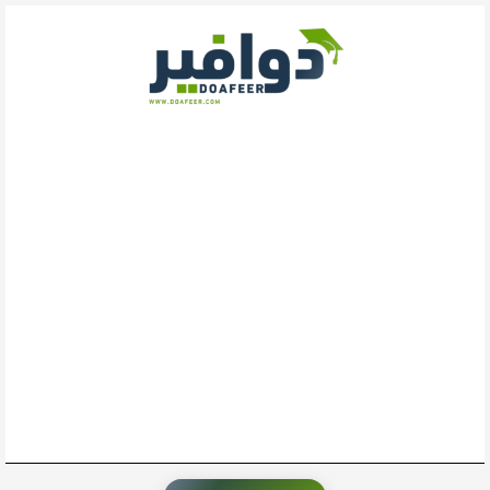
خطي
لى
لمحتوى