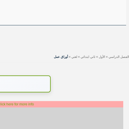
الفصل الدراسي
»
الأول
»
ثاني ابتدائي
»
لغتي
»
أوراق عمل
lick here for more info