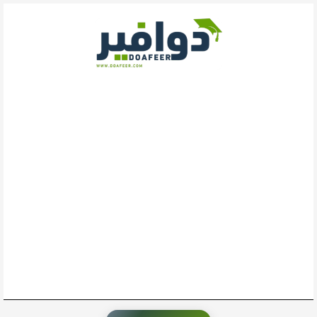
خطي
لى
لمحتوى