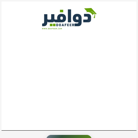
خطي
لى
لمحتوى