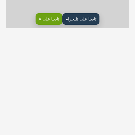
تابعنا على تليجرام
تابعنا على X
حل كتاب الانجليزي ثالث ابتدائي ف1 الفصل الاول
المواضيع ذات العلاقة