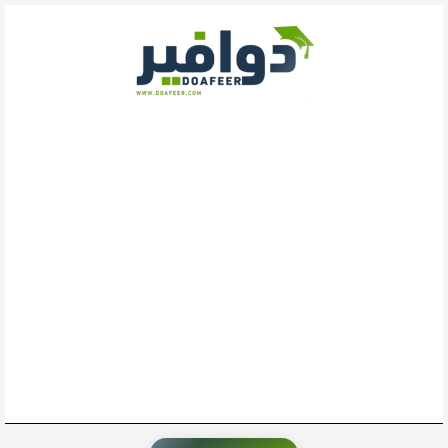
خطي
لى
لمحتوى