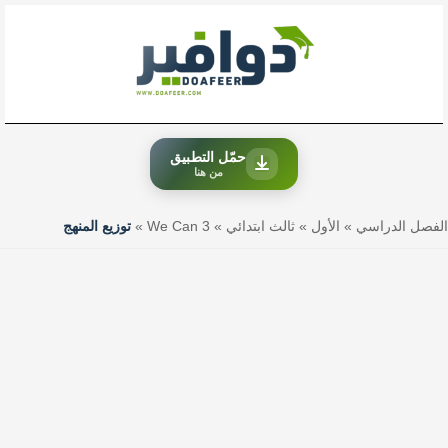
خطي
لى
لمحتوى
حمّل التطبيق
من هنا
الفصل الدراسي
»
الأول
»
ثالث ابتدائي
»
We Can 3
»
توزيع المنهج