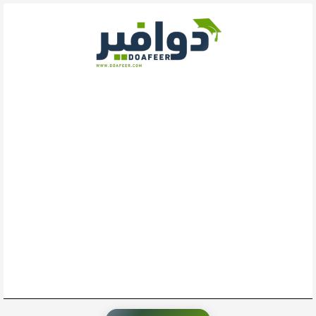
خطي
لى
لمحتوى