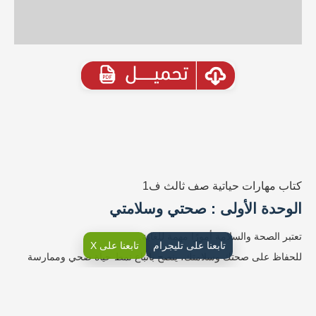
كتاب مهارات حياتية صف ثالث ف1
الوحدة الأولى : صحتي وسلامتي
تعتبر الصحة والسلامة أمورًا مهمة للغاية.
تابعنا على تليجرام
تابعنا على X
للحفاظ على صحتك وسلامتك، ينصح باتباع نمط حياة صحي وممارسة
النشاط البدني بانتظام، وتناول الغذاء المتوازن والمغذي، والحصول على
قسط كافٍ من النوم.
كما يجب عليك الابتعاد عن التدخين والمشروبات الكحولية بشكل مفرط،