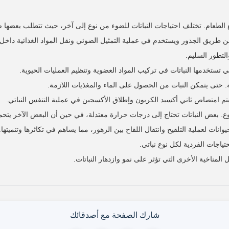
نيع الطعام. تختلف احتياجات النباتات للضوء من نوع إلى آخر، حيث تتطلب بعضها
بة عن طريق الجذور ويستخدم في عملية التمثيل الضوئي ونقل المواد الغذائية داخل 
التطور السليم.
 تستخدمها النباتات في تركيب المواد العضوية وتنظيم العمليات الحيوية.
رية. حتى يتمكن النبات من الحصول على الماء والمغذيات اللازمة.
يث يتم امتصاص ثاني أكسيد الكربون وإطلاق الأكسجين في عملية التنفس النباتي.
وع. بعض النباتات تحتاج إلى درجات حرارة معتدلة، في حين أن البعض الآخر يتح
ات لعملية التلقيح وانتقال اللقاح بين الزهور، مما يساهم في تكاثرها وتنميتها.
ياجات الفردية لكل نوع نباتي.
لمناخية الأخرى التي تؤثر على نمو وازدهار النباتات.
شارك الصفحة مع أصدقائك