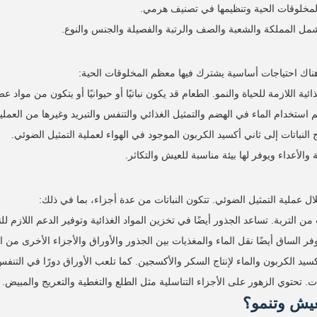
مخلوقات الحية وتنظيمها في تصنيف هرمي.
ل المملكة والشعبة والصف والرتبة والفصيلة والجنس والنوع.
 هناك احتياجات أساسية يشترك فيها معظم المخلوقات الحية:
ة اللازمة للحياة والنمو. الطعام قد يكون نباتيًا أو حيوانيًا أو يتكون من مواد 
 استخدام الماء في الهضم والتمثيل الغذائي والتنفس والتبريد وغيرها من العمليا
النباتات إلى ثاني أكسيد الكربون الموجود في الهواء لعملية التمثيل الضوئي.
الأعداء ويوفر لها بيئة مناسبة للعيش والتكاثر.
ل عملية التمثيل الضوئي. تتكون النباتات من عدة أجزاء، بما في ذلك:
 التربة. تساعد الجذور أيضًا في تخزين المواد الغذائية وتوفير الدعم اللازم للن
 الساق أيضًا نقل الماء والمغذيات بين الجذور والأوراق والأجزاء الأخرى من ال
سيد الكربون والماء لإنتاج السكر والأكسجين. كما تلعب الأوراق دورًا في التنفس 
ت. تحتوي الزهور على الأجزاء التناسلية مثل الطلع والتغطية والتعريج والمبيض.
تعيش وتنمو؟