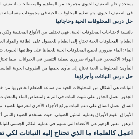
يستخدم علم التصنيف الحيوي مجموعة من المفاهيم والمصطلحات لتصنيف ال
في التصنيف الحيوي، يتم تنظيم المخلوقات الحية في مجموعات متسلسلة تشم
حل درس المخلوقات الحية وحاجاتها
بالنسبة لاحتياجات المخلوقات الحية، فهي تختلف بين الأنواع المختلفة ولكن
الطعام: المخلوقات الحية تحتاج إلى الطعام للحصول على الطاقة والمواد الغذائي
الماء: الماء ضروري لجميع المخلوقات الحية للحفاظ على وظائفها الحيوية. يتم
الهواء: الأكسجين في الهواء ضروري لعملية التنفس في الحيوانات. بينما تحتاج 
المأوى: المخلوقات الحية تحتاج إلى مأوى يحميها من الظروف الجوية القاسية و
حل درس النباتات وأجزاؤها
النباتات هي أشكال من المخلوقات الحية تتم صناعة الطعام الخاص بها من خلا
الجذور: تعمل الجذور على تثبيت النبات في التربة وامتصاص الماء والمغذيات من
الساق: تعمل الساق على دعم النبات ورفع الأجزاء الأخرى لتعرضها للضوء. توفر
الأوراق: تقوم الأوراق بعملية التمثيل الضوئي، حيث تستخدم الضوء والثاني أك
الزهور: تعتبر الزهور هي الأعضاء التي تسهم في عملية التكاثر الجنسي للنباتا
اعمل كالعلماء ما الذي تحتاج إليه النباتات لكي 