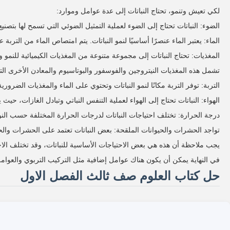
لكي تعيش وتنمو، تحتاج النباتات إلى عدة عوامل وموارد:
الضوء: النباتات تحتاج إلى الضوء لعملية التمثيل الضوئي التي تسمح لها بتص
الماء: يعتبر الماء عنصرًا أساسيًا لنمو النباتات. يتم امتصاص الماء من التر
المغذيات: تحتاج النباتات إلى مجموعة متنوعة من المغذيات الكيميائية للنمو و
تشمل هذه المغذيات النيتروجين والفوسفور والبوتاسيوم والمعادن الأخرى التي
التربة: توفر التربة مكانًا لنمو النباتات وتحتوي على الماء والمغذيات الضرو
الهواء: النباتات تحتاج إلى الهواء لعملية التنفس النباتي وتبادل الغازات، ح
درجة الحرارة: تختلف احتياجات النباتات لدرجات الحرارة المختلفة حسب الن
تواجد الحشرات والحيوانات الملقحة: بعض النباتات تعتمد على الحشرات والحيوان
يجب ملاحظة أن هذه هي بعض الاحتياجات الأساسية للنباتات، وقد تختلف الاحت
في النهاية يمكن أن يكون هناك عوامل إضافية مثل التركيب التربوي والعوامل ا
حل كتاب العلوم صف ثالث الفصل الاول