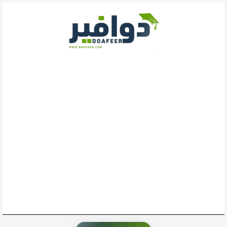
خطي
لى
لمحتوى