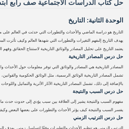
حل كتاب الدراسات الاجتماعية صف رابع ابتدائي
الوحدة الثانية: التاريخ
التاريخ هو دراسة الماضي والأحداث والتطورات التي حدثت في العالم على مر
يهدف التاريخ إلىفهم التغيرات والتطورات التي شهدها العالم وكيف تأثرت المج
يعتمد التاريخ على تحليل المصادر والوثائق التاريخية لاستنتاج الحقائق وفهم ا
حل درس المصادر التاريخية
المصادر التاريخية هي المصادر والوثائق التي توفر معلومات حول الأحداث 
تشمل المصادر التاريخية الوثائق الرسمية، مثل الوثائق الحكومية والقوانين،
بالإضافة إلى ذلك، تشمل المصادر التاريخية الآثار الأثرية والتماثيل واللوحات
حل درس السبب والنتيجة
مفهوم السبب والنتيجة يشير إلى العلاقة بين سبب يؤدي إلى حدوث حدث ما 
يفسر السبب والنتيجة كيف يؤثر الأحداث والتطورات على بعضها البعض وكيف يتر
حل درس الترتيب الزمني
الترتيب الزمني هو تنظيم الأحداث والتطورات وفقًا لتسلسل زمني. يهدف إ