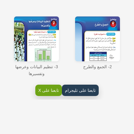
2- الجمع والطرح
3- تنظيم البيانات وعرضها
وتفسيرها
تابعنا على تليجرام
تابعنا على X