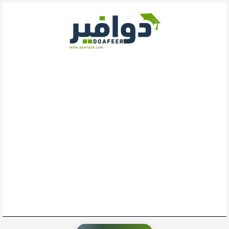
خطي
لى
لمحتوى