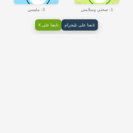
1- صحتي وسلامتي
3- ملبسي
تابعنا على تليجرام
تابعنا على X
4- غذائي