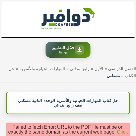
خطي
لى
لمحتوى
حمّل التطبيق
من هنا
الفصل الدراسي
»
الأول
»
رابع ابتدائي
»
المهارات الحياتية والأسرية
»
حل
الكتاب
»
مسكني
حل كتاب المهارات الحياتية والأسرية الوحدة الثانية مسكني
صف رابع ابتدائي
Failed to fetch Error: URL to the PDF file must be on
exactly the same domain as the current web page.
Click