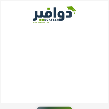
خطي
لى
لمحتوى