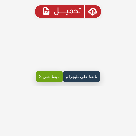
تابعنا على تليجرام
تابعنا على X
كتاب الإسلامية سادس ابتدائي ف1
التوحيد
الوحدة الأولى الإيمان
الإيمان هو الإيمان بالله ورسوله، وبالملائكة والكتب واليوم الآخر والقدر،