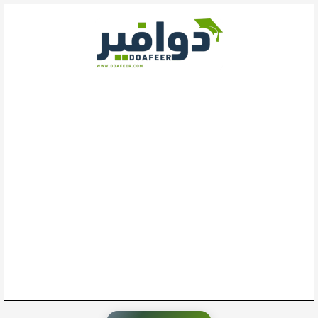
خطي
لى
لمحتوى