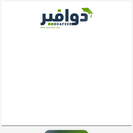
خطي
لى
لمحتوى