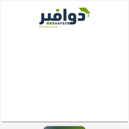
خطي
لى
لمحتوى