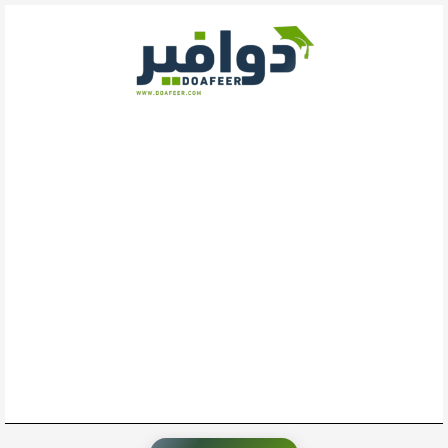
خطي
لى
لمحتوى