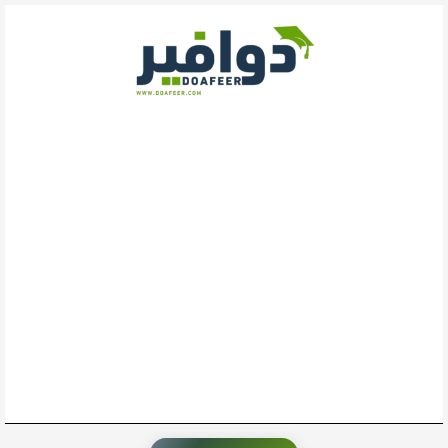
خطي
لى
لمحتوى