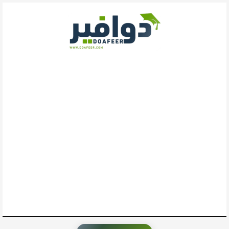
خطي
لى
لمحتوى