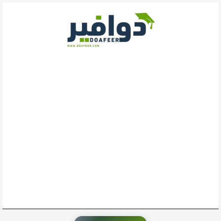
خطي
لى
لمحتوى