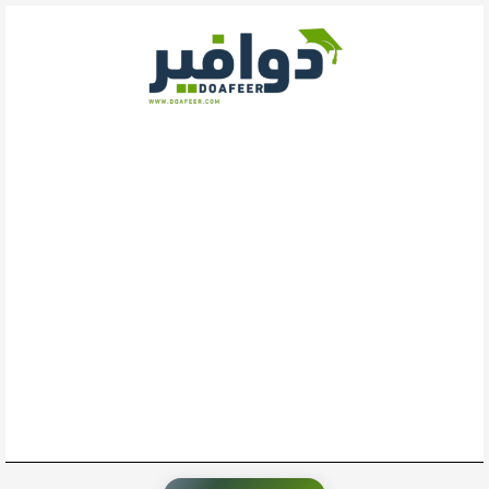
خطي
لى
لمحتوى