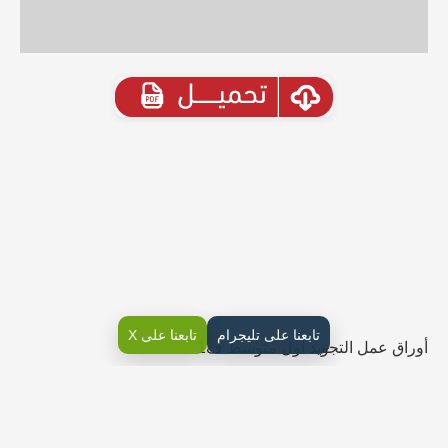
تابعنا على تليجرام
تابعنا على X
أوراق عمل التجويد اول متوسط ف1
الأوراق محلولة بنسخة قابلة للتحميل والتعديل والطباعة
والعرض المباشر PDF على موقع دوافير التعليمي
حلول أوراق عمل التجويد اول متوسط ف1