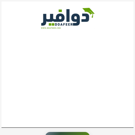
خطي
لى
لمحتوى