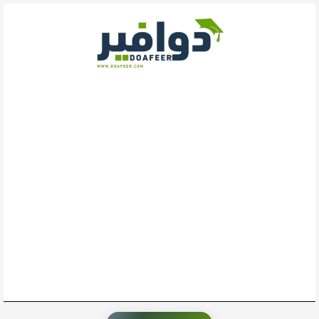
خطي
لى
لمحتوى