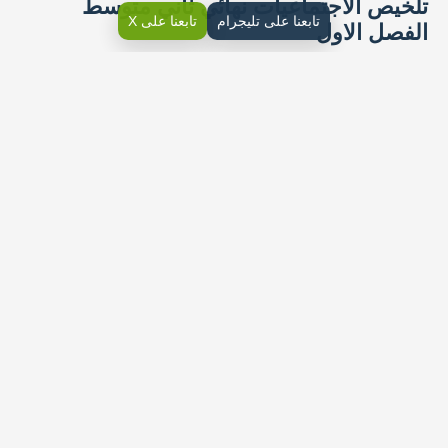
تلخيص الاجتماعيات نهائي ثاني متوسط
تابعنا على تليجرام
تابعنا على X
الفصل الاول
اختار الإجابة الصحيحة مما يأتي
استشهد علي بن أبي طالب على يد
الخوارج اليهود المجوس
سمي العام الذي تنازل فيه الحسن بن علي للخليفة معاوية بن
سفيان بعام
تنسب الدولة الأموية الى جد الأمويين
مؤسس الدولة الأموية هو
عاصمة الدولة الأموية
يبلغ عدد خلفاء الدولة الاموية
أخر خلفاء الدولة الاموية
رتب معاوية بن أبي سفيان حملات عسكرية سميت
عاشت الدولة في عهد عبد الملك بن مروان باستقرار لهذا يعد
بمؤسس الدولة
أنشاء عبد الملك بن مروان لأول مرة في تاريخ المسلمين
وصل الاسلام في عهد الوليد بن عبدالملك شرقا وغربا الى حدود