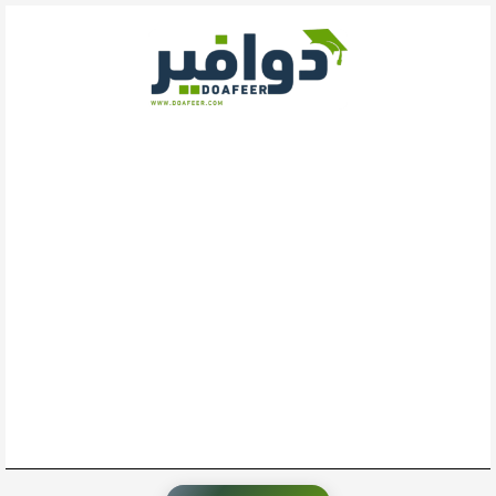
خطي
لى
لمحتوى