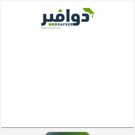
خطي
لى
لمحتوى