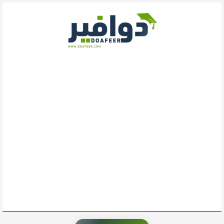
خطي
لى
لمحتوى