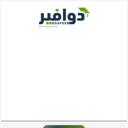
خطي
لى
لمحتوى