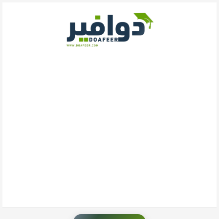
خطي
لى
لمحتوى