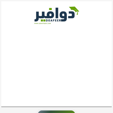
خطي
لى
لمحتوى