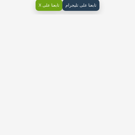
تابعنا على تليجرام
تابعنا على X
كتاب العلوم ثاني متوسط ف1
الوحدة الأولى دراسة المادة
دراسة المادة هي عملية تعلم تتضمن فهم خصائص وخصائص المادة
وكيفية تفاعلها وتحولاتها، وذلك باستخدام المفاهيم العلمية والأدوات
والتقنيات المختلفة.
وتشمل المادة جميع الأشياء التي تحتوي على جزيئات وذرات، بما في
ذلك المواد الصلبة والسوائل والغازات.
طبيعة العلم
العلم هو دراسة الظواهر الطبيعية بطريقة منهجية ونظامية، وتشمل هذه
الظواهر كل ما يحدث في الكون من تغيرات وتحولات وأحداث.
ويعتمد العلم على الحقائق المثبتة والأدلة القوية، ويسعى إلى تطوير
نظريات ومفاهيم جديدة لتفسير وفهم العالم.