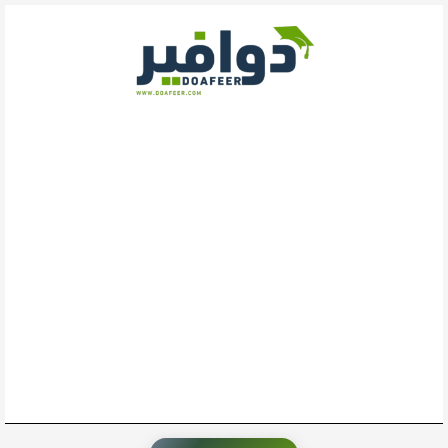
خطي
لى
لمحتوى