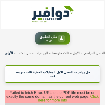
خطي
لى
لمحتوى
حمّل التطبيق
من هنا
الفصل الدراسي
»
الأول
»
ثالث متوسط
»
الرياضيات
»
حل الكتاب
»
الأولى
حل رياضيات الفصل الاول المعادلات الخطية ثالث متوسط
ف1
Failed to fetch Error: URL to the PDF file must be on
exactly the same domain as the current web page.
Click
here for more info