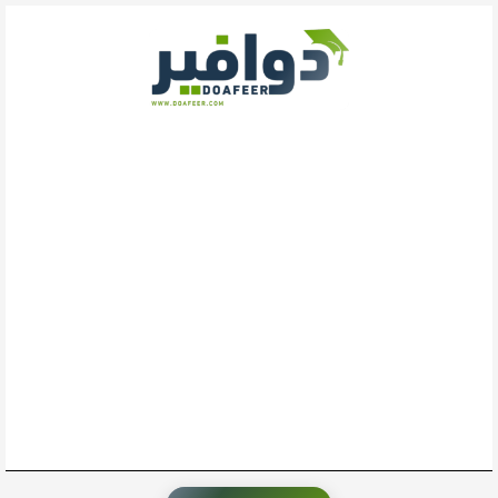
خطي
لى
لمحتوى