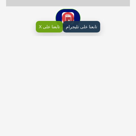
تابعنا على تليجرام
تابعنا على X
كتاب فنية ثاني ابتدائي ف2
وقد روعي في إعداد موضوعات هذا المجال، مناسبتها لمرحلة
الطالب/ة الدراسية
وإثرائها وتعزيزها للخبرات التي سبق اكتسابها أثناء الدروس
الفصلية للمجالت. وقد قدمت