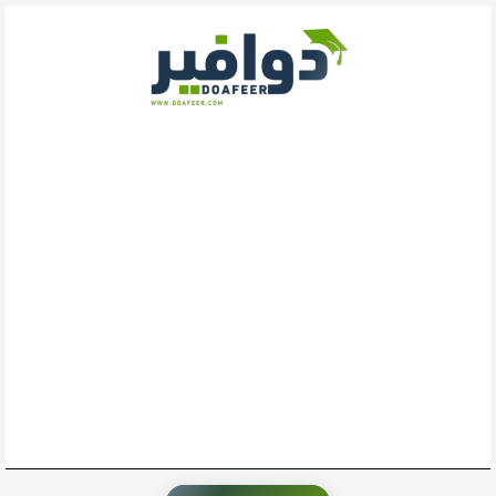
خطي
لى
لمحتوى