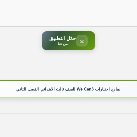
حمّل التطبيق
من هنا
نماذج اختبارات We Can3 للصف ثالث الابتدائي الفصل الثاني