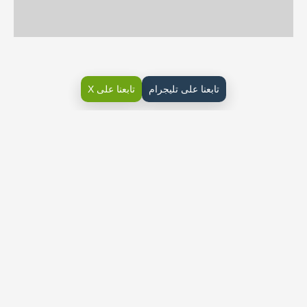
تابعنا على تليجرام
تابعنا على X
حلول كتاب الفقه ثالث ابتدائي ف2 الفصل الثاني الحلول لجميع الأسئلة
نموذجية ومختصرة وقابلة للعرض المباشر PDF على موقع
دوافير
التعليمي
آدَابُ الأَكْل وَالشَّرْبِ الفاضل معلم المادة: الفاضلة معلمة المادة
الهدف من تُعدّ العناية بالتطبيقات الكتابية،
حلول كتاب الفقه ثالث ابتدائي ف2
حلول الوحدة الثانية الْمُحَافَظَةُ عَلَى
الْمُمْتَلَكَاتِ