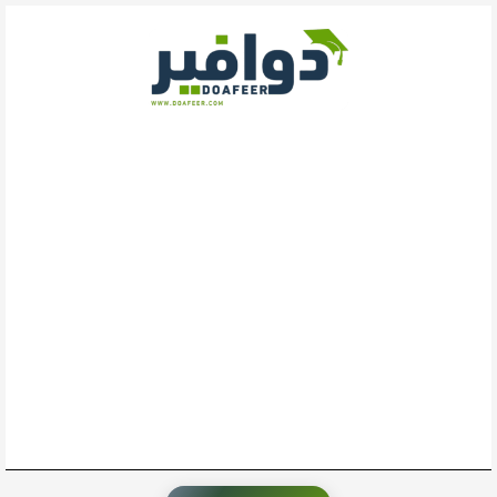
خطي
لى
لمحتوى