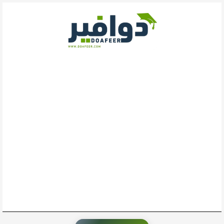
خطي
لى
لمحتوى