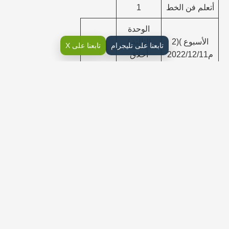
أتعلم فن الخط
1
الوحدة
الأسبوع )(2
الثالثة /
تابعنا على تليجرام
تابعنا على X
م2022/12/11
أخلاق
-هـ1444/5/17
المسلم
1
إلى
نشاطات
م2022/12/15
التهيئة
-هـ1444/5/21
وأنجز
مشروعي
نص الاستماع
2
النشيد )
المسلم
1
الصغير (
الدرس الأول:
2
التعاون