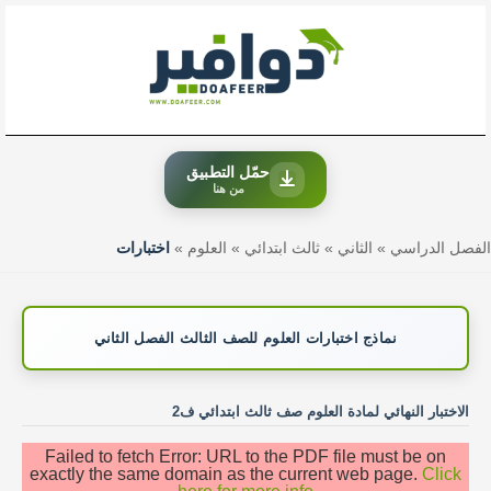
خطي
لى
لمحتوى
حمّل التطبيق
من هنا
الفصل الدراسي
»
الثاني
»
ثالث ابتدائي
»
العلوم
»
اختبارات
نماذج اختبارات العلوم للصف الثالث الفصل الثاني
الاختبار النهائي لمادة العلوم صف ثالث ابتدائي ف2
Failed to fetch Error: URL to the PDF file must be on
exactly the same domain as the current web page.
Click