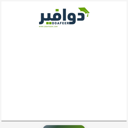
خطي
لى
لمحتوى