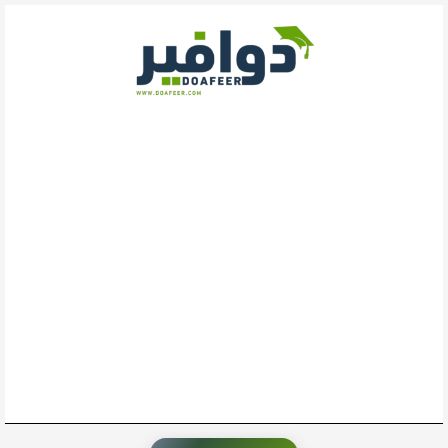
خطي
لى
لمحتوى