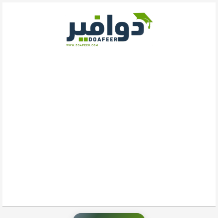
خطي
لى
لمحتوى