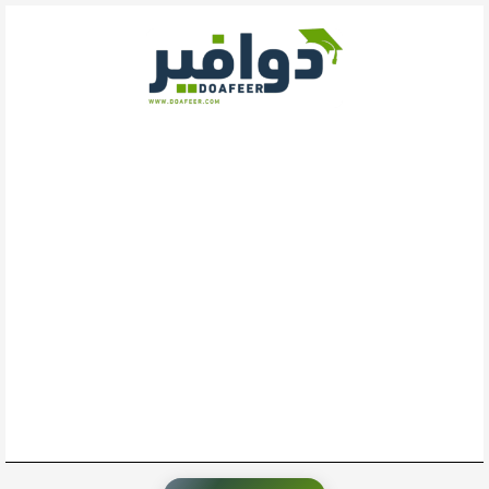
خطي
لى
لمحتوى