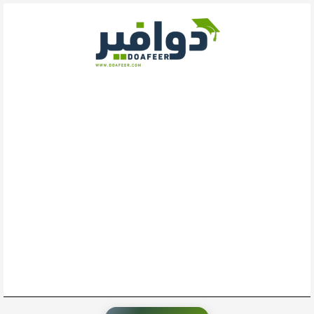
خطي
لى
لمحتوى