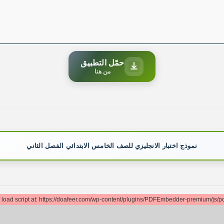
حمّل التطبيق
من هنا
نموذج اختبار الانجليزي للصف الخامس الابتدائي الفصل الثاني
t load script at: https://doafeer.com/wp-content/plugins/PDFEmbedder-premium/js/pdf