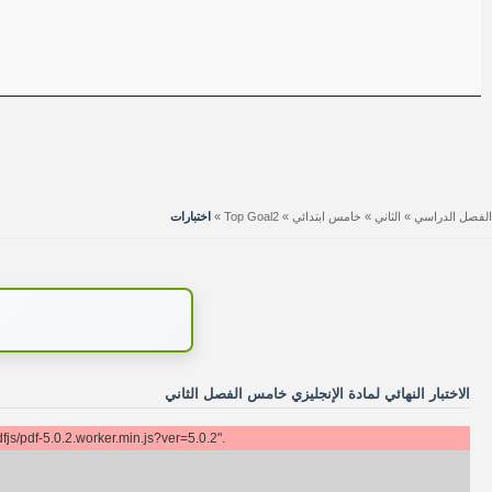
الفصل الدراسي
»
الثاني
»
خامس ابتدائي
»
Top Goal2
»
اختبارات
الاختبار النهائي لمادة الإنجليزي خامس الفصل الثاني
js/pdf-5.0.2.worker.min.js?ver=5.0.2".