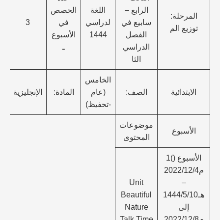
الرابع –
اللغة
الحصص
المرحلة:
سابيع في
لدراسي
في
3
توزيع الم
ال
الفصل
1444
الأسبوع
الدراسي
ـ
الثا
الخامس
الابتدائية
الصف:
(عام
المادة:
الإنجليزية
-تحفيظ)
موضوعات
الأسبوع
المحتوى
الأسبوع ()1
م2022/12/4
Unit
–
هـ1444/5/10
Beautiful
إلى
Nature
م2022/12/8
Talk Time